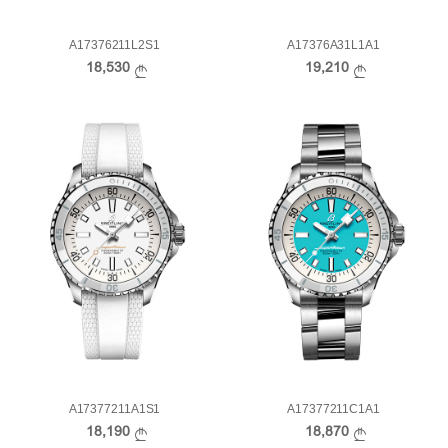
A17376211L2S1
A17376A31L1A1
18,530
19,210
A17377211A1S1
A17377211C1A1
18,190
18,870