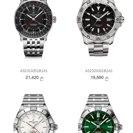
A32310251B1A1
A32320101B1A1
21,420
19,890