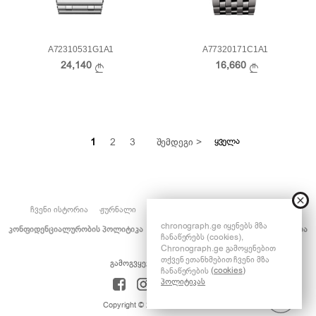
A72310531G1A1
A77320171C1A1
24,140
16,660
ᲧᲕᲔᲚᲐ
1
2
3
ᲨᲔᲛᲓᲔᲒᲘ >
ᲩᲕᲔᲜᲘ ᲘᲡᲢᲝᲠᲘᲐ
ᲟᲣᲠᲜᲐᲚᲘ
ᲡᲔᲠᲕᲘᲡ ᲪᲔᲜᲢᲠᲘ
ᲓᲐᲒᲕᲘᲙᲐᲕᲨᲘᲠᲓᲘᲗ
chronograph.ge იყენებს მზა
ᲙᲝᲜᲤᲘᲓᲔᲜᲪᲘᲐᲚᲣᲠᲝᲑᲘᲡ ᲞᲝᲚᲘᲢᲘᲙᲐ
ᲒᲐᲠᲐᲜᲢᲘᲘᲡ ᲞᲘᲠᲝᲑᲔᲑᲘ
ᲢᲠᲐᲜᲡᲞᲝᲠᲢᲘᲠᲔᲑᲐ
ჩანაწერებს (cookies),
Chronograph.ge გამოყენებით
თქვენ ეთანხმებით ჩვენი მზა
გამოგვყევი ინსტაგრამზე
(cookies)
ჩანაწერების
პოლიტიკას
Copyright © 2026 Chronograph.