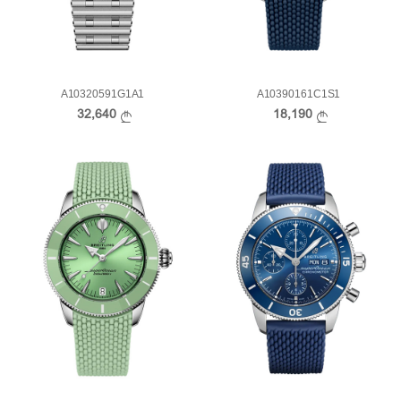
A10320591G1A1
A10390161C1S1
32,640
18,190