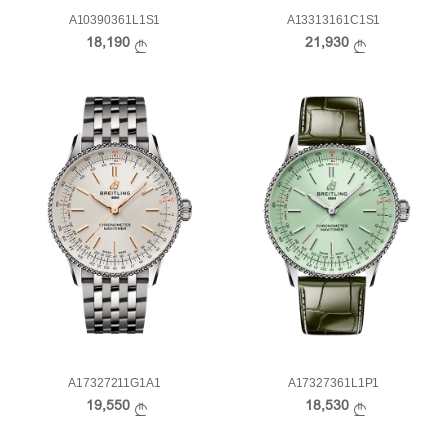
A10390361L1S1
A13313161C1S1
18,190
21,930
A17327211G1A1
A17327361L1P1
19,550
18,530