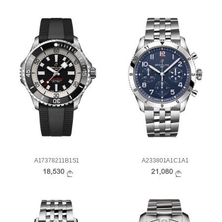
A17378211B1S1
A233801A1C1A1
18,530
21,080