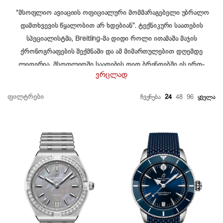
“მსოფლიო ავიაციის ოფიციალური მომმარაგებელი უბრალო
დამთხვევის წყალობით არ ხდებიან”. ტექნიკური საათების
სპეციალისტმა, Breitling-მა დიდი როლი ითამაშა მაჯის
ქრონოგრაფების შექმნაში და ამ მიმართულებით დღემდე
ლიდერია. მსოფლიოში საათების დიდ ბრენდებში ის ერთ-
ვრცლად
ერთი იშვიათი კომპანიაა, რომლის ყველა საათსაც
ქრონომეტრის სერტიფიცირებული მექანიზმი აქვს. ეს კი
ᲤᲘᲚᲢᲠᲔᲑᲘ
ᲩᲕᲔᲜᲔᲑᲐ
24
48
96
ᲧᲕᲔᲚᲐ
სიზუსტის ყველაზე დიდი გარანტიაა. ბრეიტლინგი ასევე ერთ-
ერთი იშვიათი კომპანიაა, რომელიც მექანიკურ ქრონოგრაფებს
უშვეს, რომელიც მთლიანად მათ სახელოსნოებში იქმნება და
მუშავდება.