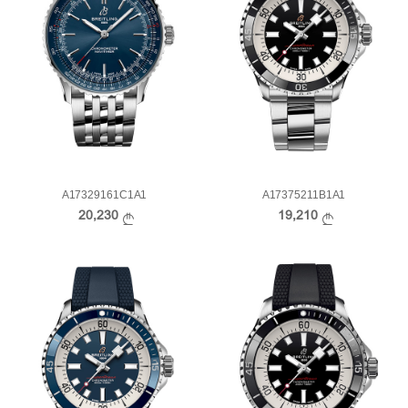
A17329161C1A1
A17375211B1A1
20,230
19,210