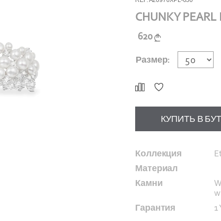
REF. A20976XPL-050
CHUNKY PEARL R
620
Размер:
КУПИТЬ В БУ
Коллекция
E
Материал
Камни
W
w
Гарантия
1