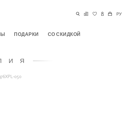
РУ
РЫ
ПОДАРКИ
СО СКИДКОЙ
ЛИЯ
976XPL-050