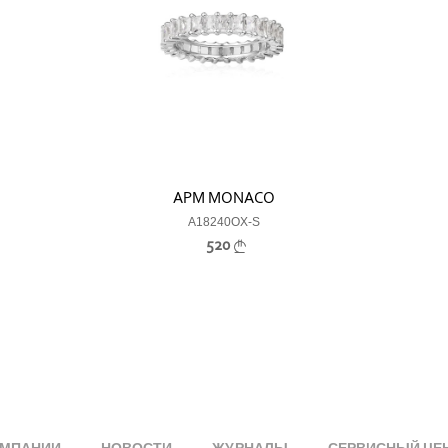
APM MONACO
A18240OX-S
520