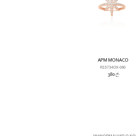
APM MONACO
R15734OX-060
380