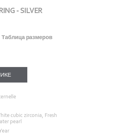
ING - SILVER
Таблица размеров
ТИКЕ
ternelle
hite cubic zirconia, Fresh
ater pearl
 Year