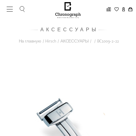
АКСЕССУАРЫ
На главную
/
Hirsch
/
АКСЕССУАРЫ
/
/
BC1009-2-22