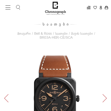
ᲡᲐᲐᲗᲔᲑᲘ
მთავარი
/
Bell & Ross
/
საათები
/
მაჯის საათები
/
BR03A-HER-CE/SCA