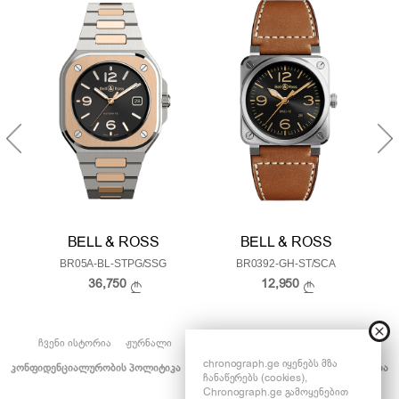
BELL & ROSS
BELL & ROSS
BR05A-BL-STPG/SSG
BR0392-GH-ST/SCA
36,750
12,950
ᲩᲕᲔᲜᲘ ᲘᲡᲢᲝᲠᲘᲐ
ᲟᲣᲠᲜᲐᲚᲘ
ᲡᲔᲠᲕᲘᲡ ᲪᲔᲜᲢᲠᲘ
ᲓᲐᲒᲕᲘᲙᲐᲕᲨᲘᲠᲓᲘᲗ
chronograph.ge იყენებს მზა
ᲙᲝᲜᲤᲘᲓᲔᲜᲪᲘᲐᲚᲣᲠᲝᲑᲘᲡ ᲞᲝᲚᲘᲢᲘᲙᲐ
ᲒᲐᲠᲐᲜᲢᲘᲘᲡ ᲞᲘᲠᲝᲑᲔᲑᲘ
ᲢᲠᲐᲜᲡᲞᲝᲠᲢᲘᲠᲔᲑᲐ
ჩანაწერებს (cookies),
Chronograph.ge გამოყენებით