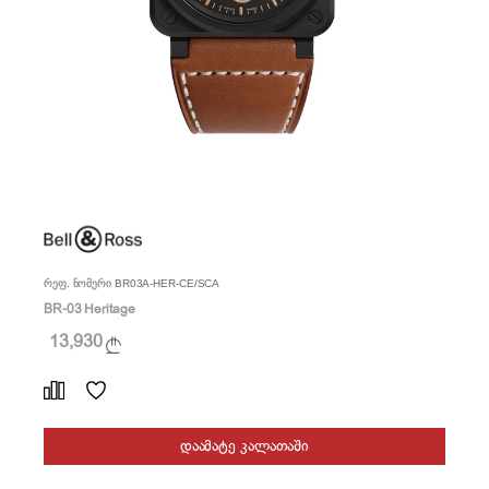
რეფ. ნომერი BR03A-HER-CE/SCA
BR-03 Heritage
13,930
ᲓᲐᲐᲛᲐᲢᲔ ᲙᲐᲚᲐᲗᲐᲨᲘ