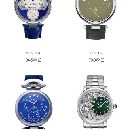
NTS0104
NTS0118
94,500
79,380