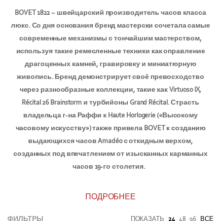
BOVET 1822 – швейцарский производитель часов класса
люкс. Со дня основания бренд мастерски сочетала самые
современные механизмы с тончайшим мастерством,
используя такие ремесленные техники как оправление
драгоценных камней, гравировку и миниатюрную
живопись. Бренд демонстрирует своё превосходство
через разнообразные коллекции, такие как Virtuoso IX,
Récital 26 Brainstorm и турбийоны Grand Récital. Страсть
владельца г-на Раффи к Haute Horlogerie («Высокому
часовому искусству») также привела BOVET к созданию
выдающихся часов Amadéo с откидным верхом,
созданных под впечатлением от изысканных карманных
часов 19-го столетия.
ПОДРОБНЕЕ
ФИЛЬТРЫ
ПОКАЗАТЬ
24
48
96
ВСЕ