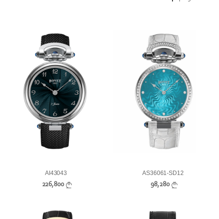
AI43043
AS36061-SD12
226,800
98,280