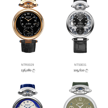
NTR0029
NTS0031
136,080
109,620